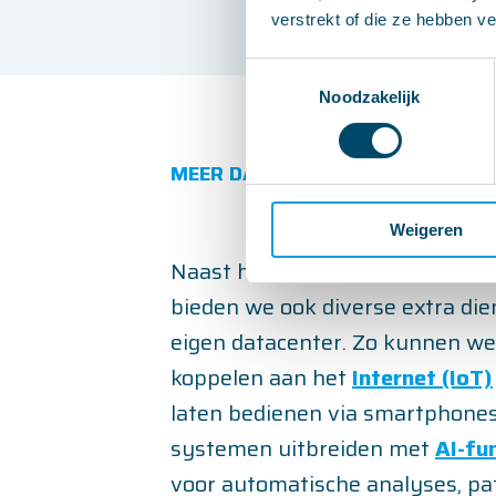
verstrekt of die ze hebben v
Toestemmingsselectie
Noodzakelijk
MEER DAN
Weigeren
Naast het ontwikkelen van elek
bieden we ook diverse extra die
eigen datacenter. Zo kunnen we
koppelen aan het
Internet (IoT)
laten bedienen via smartphone
systemen uitbreiden met
AI-fun
voor automatische analyses, p