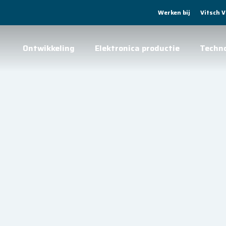
Werken bij
Vitsch 
Ontwikkeling
Elektronica productie
Techn
ktronica
op
ded