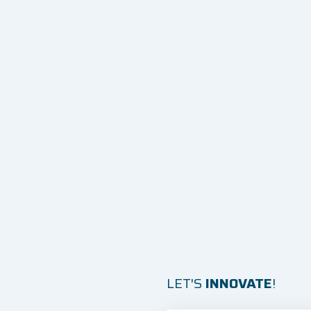
keling
LET'S
INNOVATE
!