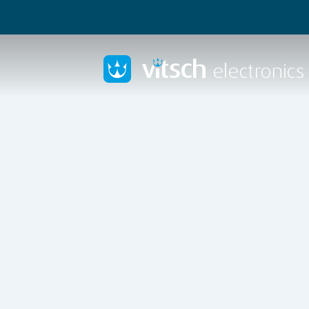
Innovatieve ele
maat en
embed