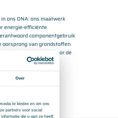
 in ons DNA: ons maatwerk
r energie-efficiënte
verantwoord componentgebruik
e oorsprong van grondstoffen.
ewust design met oog voor de
Over
chnologieën
 media te bieden en om ons
ze partners voor social
nformatie die u aan ze heeft