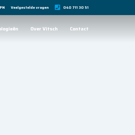
VPN
Veelgestelde vragen
040 711 30 51
ologieën
Over Vitsch
Contact