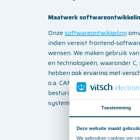
Maatwerk softwareontwikkeli
Onze
softwareontwikkeling
omva
indien vereist frontend-softwar
wensen. We maken gebruik van 
en technologieën, waaronder C,
hebben ook ervaring met versch
o.a. CAN, I2C, SPI, USB, Ethern
besturing naadloos kan commun
systemen.
Toestemming
Deze website maakt gebruik
We gebruiken cookies om cont