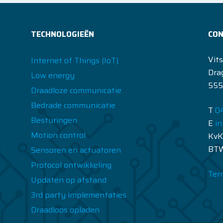
TECHNOLOGIEËN
CO
Vit
Internet of Things (IoT)
Dra
Low energy
555
Draadloze communicatie
Bedrade communicatie
T
04
Besturingen
E
in
Motion control
KvK
BTW
Sensoren en actuatoren
Protocol ontwikkeling
Ter
Updaten op afstand
3rd party implementaties
Draadloos opladen