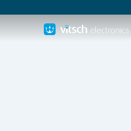
Besturingen ont
vernieuwen
voo