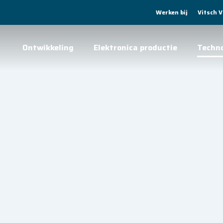
Werken bij
Vitsch 
Ontwikkeling
Elektronica productie
Techn
wikkelen en
r elk budget.