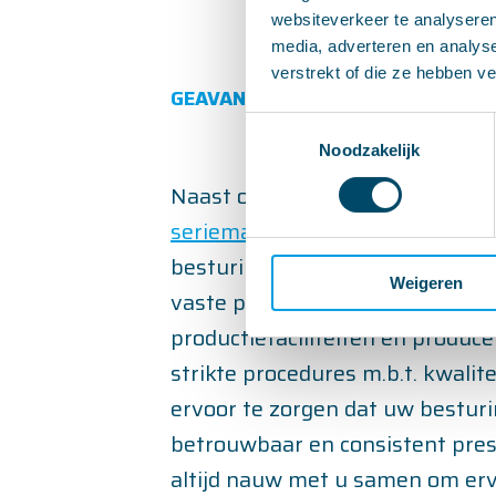
websiteverkeer te analyseren
media, adverteren en analys
verstrekt of die ze hebben v
GEAVANCEERDE
Toestemmingsselectie
Noodzakelijk
Naast ontwerp en ontwikkeling
seriematige productie
en valida
besturing. We hebben in samen
Weigeren
vaste partners geavanceerde
productiefaciliteiten en produc
strikte procedures m.b.t. kwalit
ervoor te zorgen dat uw besturi
betrouwbaar en consistent pre
altijd nauw met u samen om erv