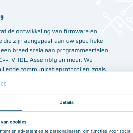
ng
t de ontwikkeling van firmware en
e die zijn aangepast aan uw specifieke
een breed scala aan programmeertalen
 C++, VHDL, Assembly en meer. We
illende communicatieprotocollen, zoals
et en meer om ervoor te zorgen dat uw
iceren met andere apparaten en
Details
 van cookies
ent en advertenties te personaliseren, om functies voor social