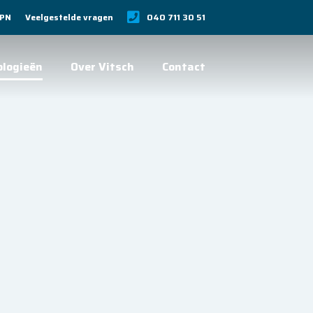
VPN
Veelgestelde vragen
040 711 30 51
ologieën
Over Vitsch
Contact