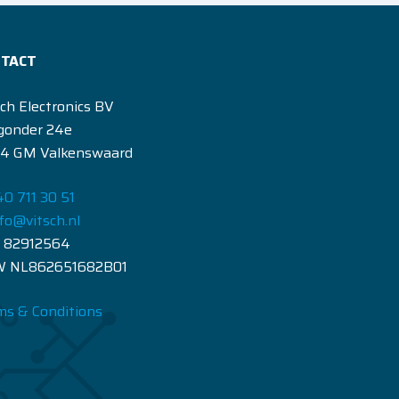
NTACT
sch Electronics BV
gonder 24e
4 GM Valkenswaard
0 711 30 51
fo@vitsch.nl
 82912564
 NL862651682B01
ms & Conditions