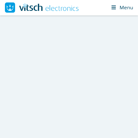
Menu
Volledig geassembleerd
eindproduct:
Box-Build
Solutions
op maat