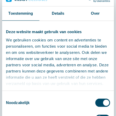
wensen en eisen en kunnen ook op
mechanisch gebied met u meedenken.
Toestemming
Details
Over
Snelle en efficiënte productie: samen met
onze vaste partners zijn wij volledig
Deze website maakt gebruik van cookies
uitgerust voor het
produceren van grote
We gebruiken cookies om content en advertenties te
volumes
van elektronische systemen.
personaliseren, om functies voor social media te bieden
Hoge kwaliteit: wij hechten veel waarde
en om ons websiteverkeer te analyseren. Ook delen we
aan kwaliteit en leveren ook alleen
informatie over uw gebruik van onze site met onze
partners voor social media, adverteren en analyse. Deze
producten die volledig
geautomatiseerd
partners kunnen deze gegevens combineren met andere
zijn getest
.
informatie die u aan ze heeft verstrekt of die ze hebben
Betrouwbare
supply-chain
: wij beschikken
verzameld op basis van uw gebruik van hun services.
over een uitgebreid netwerk van
Toestemmingsselectie
betrouwbare leveranciers voor
Noodzakelijk
componenten en andere materialen.