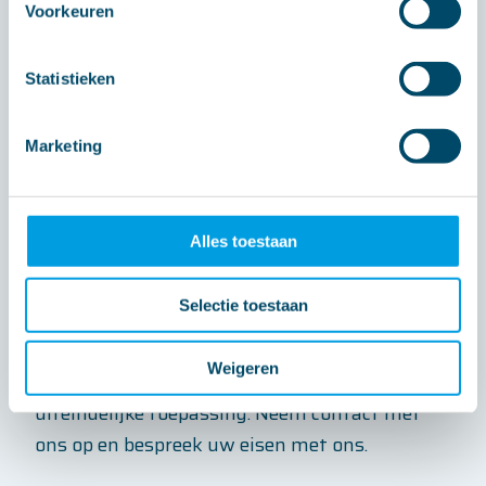
Kostenbesparend: wij streven altijd naar
Voorkeuren
de meest kostenefficiënte oplossing voor
onze klanten.
Statistieken
Laat ons uw complete elektronische systeem
Marketing
bouwen
Een goed geïntegreerde box-build-oplossing
zorgt voor een efficiëntere installatie,
Alles toestaan
gecontroleerde systeemintegratie en
betrouwbare werking binnen industriële
Selectie toestaan
toepassingen. Onze engineers denken mee
over een efficiënte en betrouwbare integratie
Weigeren
van het elektronische systeem binnen de
uiteindelijke toepassing. Neem contact met
ons op en bespreek uw eisen met ons.