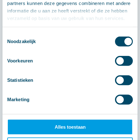
Wilt u ontdekken hoe wij u kunnen helpen bij
partners kunnen deze gegevens combineren met andere
uw ontwikkelingsvraagstukken en 3rd party
informatie die u aan ze heeft verstrekt of die ze hebben
verzameld op basis van uw gebruik van hun services.
integration? Neem dan vrijblijvend contact
met ons op en laat ons u adviseren.
Toestemmingsselectie
Noodzakelijk
Neem contact op
Voorkeuren
Statistieken
Marketing
MODULAIR
UIT TE BREIDEN MET:
Alles toestaan
INTERNET OF THINGS (IOT)