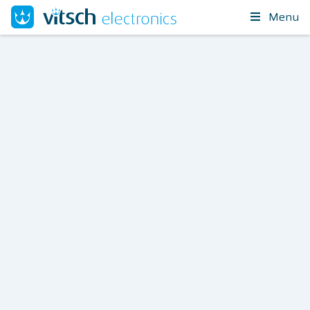
Menu
Combineer expertises
voor het
beste
resultaat!