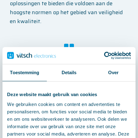
oplossingen te bieden die voldoen aan de
hoogste normen op het gebied van veiligheid
en kwaliteit.
Met ons uitgebreide netwerk en
ervaring bieden wij betrouwbare en
Toestemming
Details
Over
efficiënte oplossingen die perfect
aansluiten bij uw specifieke
Deze website maakt gebruik van cookies
behoeften.
We gebruiken cookies om content en advertenties te
personaliseren, om functies voor social media te bieden
en om ons websiteverkeer te analyseren. Ook delen we
informatie over uw gebruik van onze site met onze
CONTACT
partners voor social media, adverteren en analyse. Deze