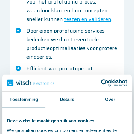
voor het prototyping proces,
waardoor klanten hun concepten
sneller kunnen
testen en valideren
.
Door eigen prototyping services
bedenken we direct eventuele
productieoptimalisaties voor grotere
eindseries.
Efficiënt van prototype tot
eindproduct.
Zowel enkelzijdig als dubbelzijdige
bestukking inclusief validatie.
Toestemming
Details
Over
Neem vandaag nog
contact
op met
Deze website maakt gebruik van cookies
Vitsch Electronics en ontdek hoe ze u
We gebruiken cookies om content en advertenties te
kunnen helpen uw ideeën tot leven te