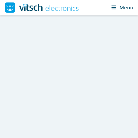
Menu
Snel
een
werkend
prototype